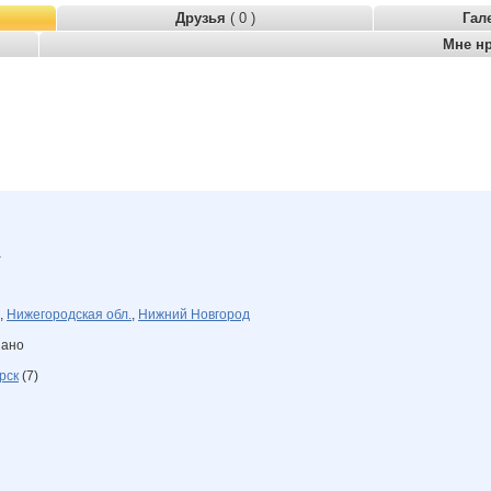
Друзья
( 0 )
Гал
Мне н
а
,
Нижегородская обл.
,
Нижний Новгород
зано
рск
(7)