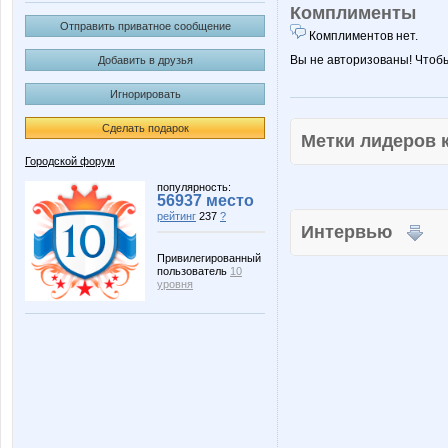
Комплименты
Отправить приватное сообщение
Комплиментов нет.
Вы не авторизованы! Чтоб
Добавить в друзья
Игнорировать
Сделать подарок
Метки лидеров
Городской форум
популярность:
56937 место
рейтинг
237
?
Интервью
Привилегированный
пользователь
10
уровня