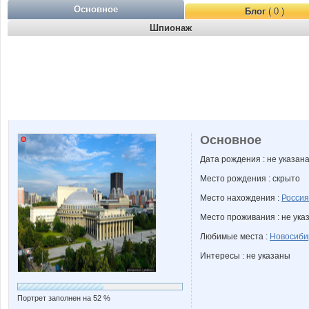
Основное
Блог
( 0 )
Шпионаж
Основное
Дата рождения : не указан
Место рождения : скрыто
Место нахождения :
Россия
Место проживания : не ука
Любимые места :
Новосиби
Интересы : не указаны
Портрет заполнен на 52 %