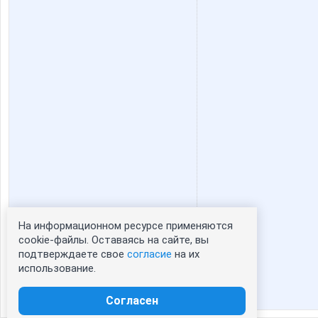
На информационном ресурсе применяются
Статистика портрета:
cookie-файлы. Оставаясь на сайте, вы
подтверждаете свое
согласие
на их
сейчас просматривают портрет - 0
использование.
зарегистрированные пользователи
посетившие портрет за 7 дней - 0
Согласен