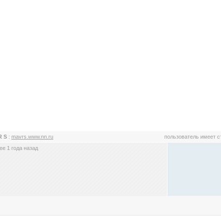
R S
:
mavrs.www.nn.ru
пользователь имеет 
е 1 года назад